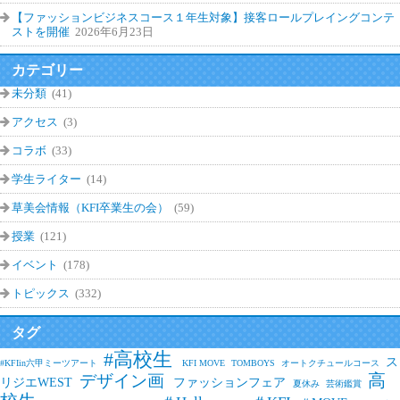
【ファッションビジネスコース１年生対象】接客ロールプレイングコンテ
ストを開催
2026年6月23日
カテゴリー
未分類
(41)
アクセス
(3)
コラボ
(33)
学生ライター
(14)
草美会情報（KFI卒業生の会）
(59)
授業
(121)
イベント
(178)
トピックス
(332)
タグ
#高校生
ス
#KFIin六甲ミーツアート
KFI MOVE
TOMBOYS
オートクチュールコース
高
デザイン画
リジエWEST
ファッションフェア
夏休み
芸術鑑賞