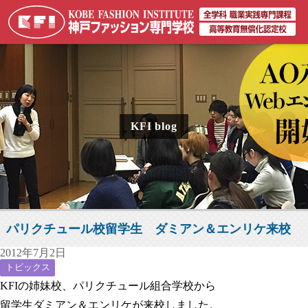
KFI blog
パリクチュール校留学生 ダミアン＆エンリケ来校
2012年7月2日
トピックス
KFIの姉妹校、パリクチュール組合学校から
留学生ダミアン＆エンリケが来校しました。