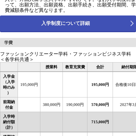
って、出願方法、出願資格、出願手続き、出願受付期間、学
費減額条件など異なります。
入学制度について詳細
学費
ファッションクリエーター学科
・
ファッションビジネス学科
＜各学科共通＞
授業料
教育充実費
合計
納付期
入学金
（入学
195,000円
195,000円
合格後10
時のみ
）
前期納
380,000円
190,000円
570,000円
2027年3
付金
入学時
納付額
715,000円
（計）