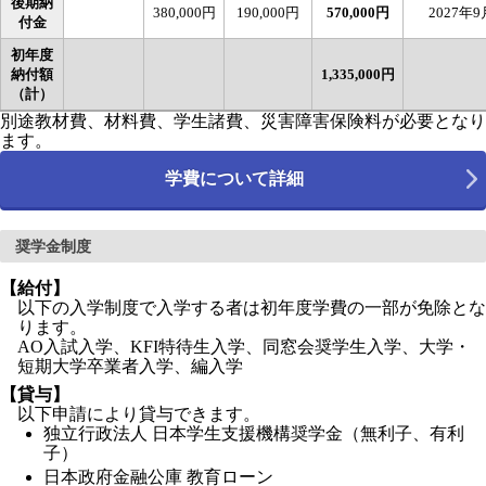
後期納
380,000円
190,000円
570,000円
2027年9
付金
初年度
納付額
1,335,000円
（計）
別途教材費、材料費、学生諸費、災害障害保険料が必要となり
ます。
学費について詳細
奨学金制度
【給付】
以下の入学制度で入学する者は初年度学費の一部が免除とな
ります。
AO入試入学、KFI特待生入学、同窓会奨学生入学、大学・
短期大学卒業者入学、編入学
【貸与】
以下申請により貸与できます。
独立行政法人 日本学生支援機構奨学金（無利子、有利
子）
日本政府金融公庫 教育ローン