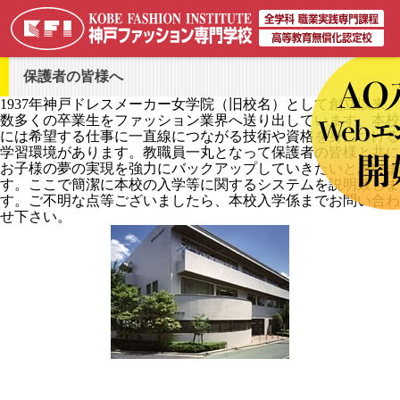
保護者の皆様へ
1937年神戸ドレスメーカー女学院（旧校名）として創立以来、
数多くの卒業生をファッション業界へ送り出しています。本校
には希望する仕事に一直線につながる技術や資格を身につける
学習環境があります。教職員一丸となって保護者の皆様と共に
お子様の夢の実現を強力にバックアップしていきたいと思いま
す。ここで簡潔に本校の入学等に関するシステムを説明致しま
す。ご不明な点等ございましたら、本校入学係までお問い合わ
せ下さい。