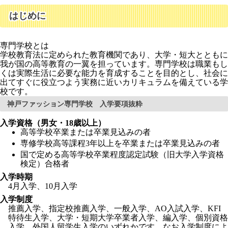
はじめに
専門学校とは
学校教育法に定められた教育機関であり、大学・短大とともに
我が国の高等教育の一翼を担っています。専門学校は職業もし
くは実際生活に必要な能力を育成することを目的とし、社会に
出てすぐに役立つよう実務に近いカリキュラムを備えている学
校です。
神戸ファッション専門学校 入学要項抜粋
入学資格（男女・18歳以上）
高等学校卒業または卒業見込みの者
専修学校高等課程3年以上を卒業または卒業見込みの者
国で定める高等学校卒業程度認定試験（旧大学入学資格
検定）合格者
入学時期
4月入学、10月入学
入学制度
推薦入学、指定校推薦入学、一般入学、AO入試入学、KFI
特待生入学、大学・短期大学卒業者入学、編入学、個別資格
入学、外国人留学生入学のいずれかです。なお入学制度によ