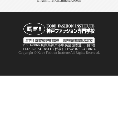
English
French
Chinese
Korean
〒651-0066 兵庫県神戸市中央区国香通6丁目7番
TEL: 078-241-8611（代表）/ FAX: 078-241-8614
Copyright © Kobe Fashion Institute All Rights Reserved.