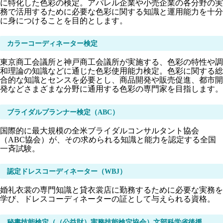
に特化した色彩の検定。アパレル企業や小売企業の各分野の実
務で活用するために必要な色彩に関する知識と運用能力を十分
に身につけることを目的とします。
カラーコーディネーター検定
東京商工会議所と神戸商工会議所が実施する、色彩の特性や調
和理論の知識などに通じた色彩使用能力検定。色彩に関する総
合的な知識とセンスを必要とし、商品開発や販売促進、都市開
発などさまざまな分野に通用する色彩の専門家を目指します。
ブライダルプランナー検定（ABC）
国際的に最大規模の全米ブライダルコンサルタント協会
（ABC協会）が、その求められる知識と能力を認定する全国
一斉試験。
認定ドレスコーディネーター（WBJ）
婚礼衣裳の専門知識と貸衣裳店に勤務するために必要な実務を
学び、ドレスコーディネーターの証として与えられる資格。
秘書技能検定（（公益財）実務技能検定協会）文部科学省後援