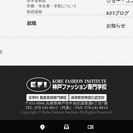
奨学金制度
ショー・コ
学費・学生寮・学割について
取得資格
KFIブログ
就職
お知らせ
NE
〒651-0066 兵庫県神戸市中央区国香通6丁目7番
TEL: 078-241-8611（代表）/ FAX: 078-241-8614
Copyright © Kobe Fashion Institute All Rights Reserved.