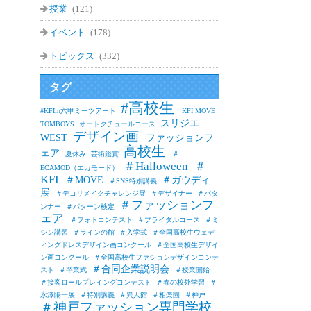
授業
(121)
イベント
(178)
トピックス
(332)
タグ
#高校生
#KFIin六甲ミーツアート
KFI MOVE
スリジエ
TOMBOYS
オートクチュールコース
デザイン画
WEST
ファッションフ
高校生
ェア
夏休み
芸術鑑賞
＃
＃Halloween
＃
ECAMOD（エカモード）
KFI
＃MOVE
＃ガウディ
＃SNS特別講義
展
＃デコリメイクチャレンジ展
＃デザイナー
＃パタ
＃ファッションフ
ンナー
＃パターン検定
ェア
＃フォトコンテスト
＃ブライダルコース
＃ミ
シン講習
＃ラインの館
＃入学式
＃全国高校生ウェデ
ィングドレスデザイン画コンクール
＃全国高校生デザイ
ン画コンクール
＃全国高校生ファションデザインコンテ
＃合同企業説明会
スト
＃卒業式
＃授業開始
＃接客ロールプレイングコンテスト
＃春の校外学習
＃
永澤陽一展
＃特別講義
＃異人館
＃相楽園
＃神戸
＃神戸ファッション専門学校