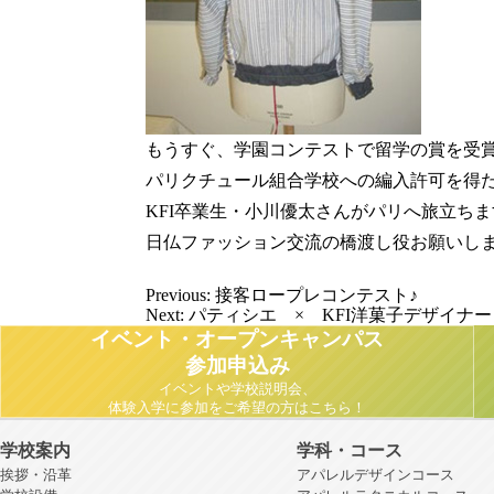
もうすぐ、学園コンテストで留学の賞を受
パリクチュール組合学校への編入許可を得
KFI卒業生・小川優太さんがパリへ旅立ちま
日仏ファッション交流の橋渡し役お願いしま
Previous:
接客ロープレコンテスト♪
Next:
パティシエ × KFI洋菓子デザイナー
イベント・オープンキャンパス
参加申込み
イベントや学校説明会、
体験入学に参加をご希望の方はこちら！
学校案内
学科・コース
挨拶・沿革
アパレルデザインコース