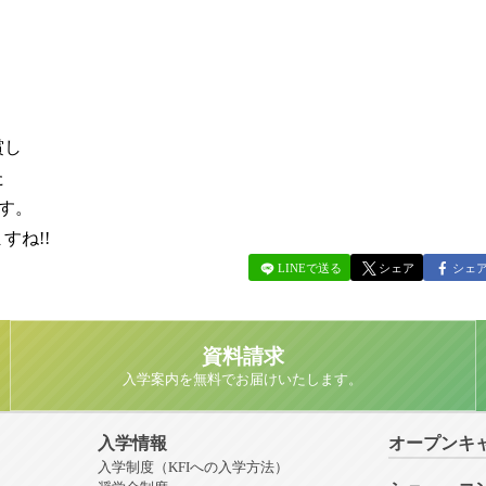
賞し
た
す。
すね!!
LINEで送る
シェア
シェ
資料請求
入学案内を無料でお届けいたします。
入学情報
オープンキ
入学制度（KFIへの入学方法）