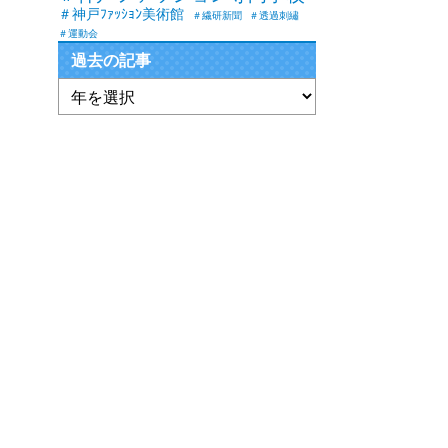
＃神戸ﾌｧｯｼｮﾝ美術館
＃繊研新聞
＃透過刺繡
＃運動会
過去の記事