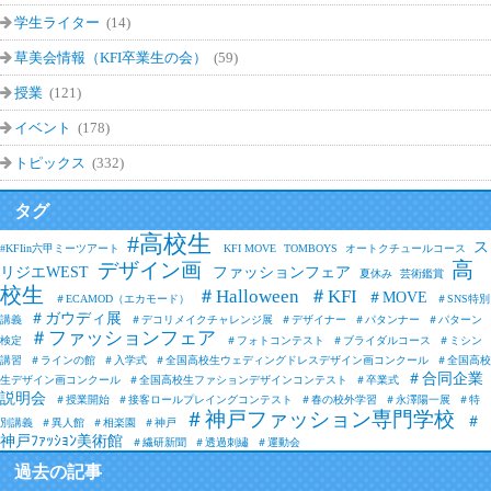
学生ライター
(14)
草美会情報（KFI卒業生の会）
(59)
授業
(121)
イベント
(178)
トピックス
(332)
タグ
#高校生
ス
#KFIin六甲ミーツアート
KFI MOVE
TOMBOYS
オートクチュールコース
高
デザイン画
リジエWEST
ファッションフェア
夏休み
芸術鑑賞
校生
＃Halloween
＃KFI
＃MOVE
＃ECAMOD（エカモード）
＃SNS特別
＃ガウディ展
講義
＃デコリメイクチャレンジ展
＃デザイナー
＃パタンナー
＃パターン
＃ファッションフェア
検定
＃フォトコンテスト
＃ブライダルコース
＃ミシン
講習
＃ラインの館
＃入学式
＃全国高校生ウェディングドレスデザイン画コンクール
＃全国高校
＃合同企業
生デザイン画コンクール
＃全国高校生ファションデザインコンテスト
＃卒業式
説明会
＃授業開始
＃接客ロールプレイングコンテスト
＃春の校外学習
＃永澤陽一展
＃特
＃神戸ファッション専門学校
＃
別講義
＃異人館
＃相楽園
＃神戸
神戸ﾌｧｯｼｮﾝ美術館
＃繊研新聞
＃透過刺繡
＃運動会
過去の記事