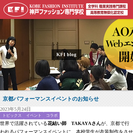
KFI blog
京都パフォーマンスイベントのお知らせ
2023年5月24日
トピックス
イベント
コラボ
世界で活躍されている
花結い師 TAKAYAさん
が、京都で行
われるパフォーマンスイベントに、本校学生が衣装制作をさせ