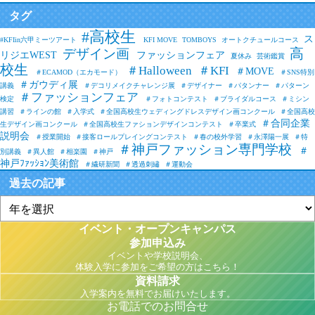
タグ
#高校生
ス
#KFIin六甲ミーツアート
KFI MOVE
TOMBOYS
オートクチュールコース
高
デザイン画
リジエWEST
ファッションフェア
夏休み
芸術鑑賞
校生
＃Halloween
＃KFI
＃MOVE
＃ECAMOD（エカモード）
＃SNS特別
＃ガウディ展
講義
＃デコリメイクチャレンジ展
＃デザイナー
＃パタンナー
＃パターン
＃ファッションフェア
検定
＃フォトコンテスト
＃ブライダルコース
＃ミシン
講習
＃ラインの館
＃入学式
＃全国高校生ウェディングドレスデザイン画コンクール
＃全国高校
＃合同企業
生デザイン画コンクール
＃全国高校生ファションデザインコンテスト
＃卒業式
説明会
＃授業開始
＃接客ロールプレイングコンテスト
＃春の校外学習
＃永澤陽一展
＃特
＃神戸ファッション専門学校
＃
別講義
＃異人館
＃相楽園
＃神戸
神戸ﾌｧｯｼｮﾝ美術館
＃繊研新聞
＃透過刺繡
＃運動会
過去の記事
イベント・オープンキャンパス
参加申込み
イベントや学校説明会、
体験入学に参加をご希望の方はこちら！
資料請求
入学案内を無料でお届けいたします。
お電話でのお問合せ