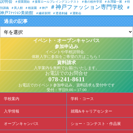
説明会
＃授業開始
＃接客ロールプレイングコンテスト
＃春の校外学習
＃永澤陽一展
＃特
＃神戸ファッション専門学校
＃
別講義
＃異人館
＃相楽園
＃神戸
神戸ﾌｧｯｼｮﾝ美術館
＃繊研新聞
＃透過刺繡
＃運動会
過去の記事
イベント・オープンキャンパス
参加申込み
イベントや学校説明会、
体験入学に参加をご希望の方はこちら！
資料請求
入学案内を無料でお届けいたします。
お電話でのお問合せ
078-241-8611
お電話でのイベント参加申込み、資料請求も受付中です
受付：平日9:00～17:00
学校案内
学科・コース
入学情報
就職&キャリアセンター
オープンキャンパス
ショー・コンテスト・作品展