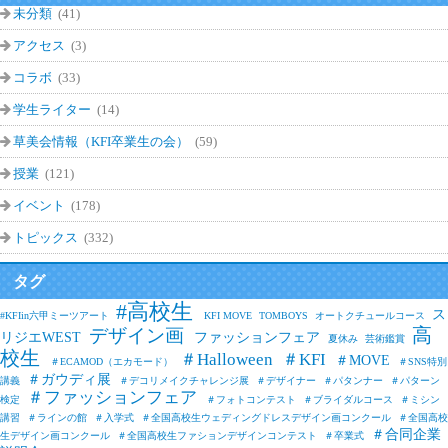
未分類
(41)
アクセス
(3)
コラボ
(33)
学生ライター
(14)
草美会情報（KFI卒業生の会）
(59)
授業
(121)
イベント
(178)
トピックス
(332)
タグ
#高校生
ス
#KFIin六甲ミーツアート
KFI MOVE
TOMBOYS
オートクチュールコース
高
デザイン画
リジエWEST
ファッションフェア
夏休み
芸術鑑賞
校生
＃Halloween
＃KFI
＃MOVE
＃ECAMOD（エカモード）
＃SNS特別
＃ガウディ展
講義
＃デコリメイクチャレンジ展
＃デザイナー
＃パタンナー
＃パターン
＃ファッションフェア
検定
＃フォトコンテスト
＃ブライダルコース
＃ミシン
講習
＃ラインの館
＃入学式
＃全国高校生ウェディングドレスデザイン画コンクール
＃全国高校
＃合同企業
生デザイン画コンクール
＃全国高校生ファションデザインコンテスト
＃卒業式