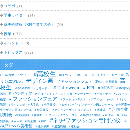
コラボ
(33)
学生ライター
(14)
草美会情報（KFI卒業生の会）
(59)
授業
(121)
イベント
(178)
トピックス
(332)
タグ
#高校生
ス
#KFIin六甲ミーツアート
KFI MOVE
TOMBOYS
オートクチュールコース
高
デザイン画
リジエWEST
ファッションフェア
夏休み
芸術鑑賞
校生
＃Halloween
＃KFI
＃MOVE
＃ECAMOD（エカモード）
＃SNS特別
＃ガウディ展
講義
＃デコリメイクチャレンジ展
＃デザイナー
＃パタンナー
＃パターン
＃ファッションフェア
検定
＃フォトコンテスト
＃ブライダルコース
＃ミシン
講習
＃ラインの館
＃入学式
＃全国高校生ウェディングドレスデザイン画コンクール
＃全国高校
＃合同企業
生デザイン画コンクール
＃全国高校生ファションデザインコンテスト
＃卒業式
説明会
＃授業開始
＃接客ロールプレイングコンテスト
＃春の校外学習
＃永澤陽一展
＃特
＃神戸ファッション専門学校
＃
別講義
＃異人館
＃相楽園
＃神戸
神戸ﾌｧｯｼｮﾝ美術館
＃繊研新聞
＃透過刺繡
＃運動会