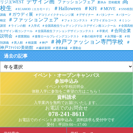
高
デザイン画
リジエWEST
ファッションフェア
夏休み
芸術鑑賞
校生
＃Halloween
＃KFI
＃MOVE
＃ECAMOD（エカモード）
＃SNS特別
＃ガウディ展
講義
＃デコリメイクチャレンジ展
＃デザイナー
＃パタンナー
＃パターン
＃ファッションフェア
検定
＃フォトコンテスト
＃ブライダルコース
＃ミシン
講習
＃ラインの館
＃入学式
＃全国高校生ウェディングドレスデザイン画コンクール
＃全国高校
＃合同企業
生デザイン画コンクール
＃全国高校生ファションデザインコンテスト
＃卒業式
説明会
＃授業開始
＃接客ロールプレイングコンテスト
＃春の校外学習
＃永澤陽一展
＃特
＃神戸ファッション専門学校
＃
別講義
＃異人館
＃相楽園
＃神戸
神戸ﾌｧｯｼｮﾝ美術館
＃繊研新聞
＃透過刺繡
＃運動会
過去の記事
イベント・オープンキャンパス
参加申込み
イベントや学校説明会、
体験入学に参加をご希望の方はこちら！
資料請求
入学案内を無料でお届けいたします。
お電話でのお問合せ
078-241-8611
お電話でのイベント参加申込み、資料請求も受付中です
受付：平日9:00～17:00