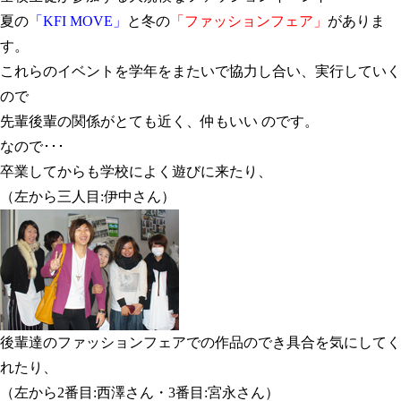
夏の
「KFI MOVE」
と冬の
「ファッションフェア」
がありま
す。
これらのイベントを学年をまたいで協力し合い、実行していく
ので
先輩後輩の関係がとても近く、仲もいい のです。
なので･･･
卒業してからも学校によく遊びに来たり、
（左から三人目:伊中さん）
後輩達のファッションフェアでの作品のでき具合を気にしてく
れたり、
（左から2番目:西澤さん・3番目:宮永さん）