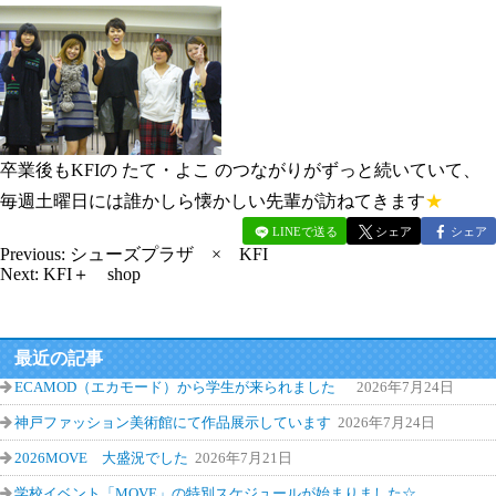
卒業後もKFIの たて・よこ のつながりがずっと続いていて、
毎週土曜日には誰かしら懐かしい先輩が訪ねてきます
★
LINEで送る
シェア
シェア
Previous:
シューズプラザ × KFI
Next:
KFI＋ shop
最近の記事
ECAMOD（エカモード）から学生が来られました
2026年7月24日
神戸ファッション美術館にて作品展示しています
2026年7月24日
2026MOVE 大盛況でした
2026年7月21日
学校イベント「MOVE」の特別スケジュールが始まりました☆