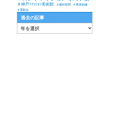
＃神戸ﾌｧｯｼｮﾝ美術館
＃繊研新聞
＃透過刺繡
＃運動会
過去の記事