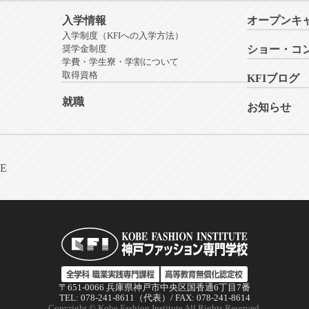
入学情報
オープンキ
入学制度（KFIへの入学方法）
奨学金制度
ショー・コ
学費・学生寮・学割について
取得資格
KFIブログ
就職
お知らせ
NE
〒651-0066 兵庫県神戸市中央区国香通6丁目7番
TEL: 078-241-8611（代表）/ FAX: 078-241-8614
Copyright © Kobe Fashion Institute All Rights Reserved.