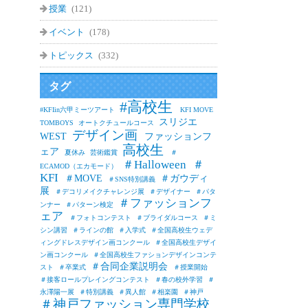
授業
(121)
イベント
(178)
トピックス
(332)
タグ
#高校生
#KFIin六甲ミーツアート
KFI MOVE
スリジエ
TOMBOYS
オートクチュールコース
デザイン画
WEST
ファッションフ
高校生
ェア
夏休み
芸術鑑賞
＃
＃Halloween
＃
ECAMOD（エカモード）
KFI
＃MOVE
＃ガウディ
＃SNS特別講義
展
＃デコリメイクチャレンジ展
＃デザイナー
＃パタ
＃ファッションフ
ンナー
＃パターン検定
ェア
＃フォトコンテスト
＃ブライダルコース
＃ミ
シン講習
＃ラインの館
＃入学式
＃全国高校生ウェデ
ィングドレスデザイン画コンクール
＃全国高校生デザイ
ン画コンクール
＃全国高校生ファションデザインコンテ
＃合同企業説明会
スト
＃卒業式
＃授業開始
＃接客ロールプレイングコンテスト
＃春の校外学習
＃
永澤陽一展
＃特別講義
＃異人館
＃相楽園
＃神戸
＃神戸ファッション専門学校