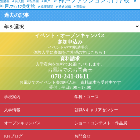
＃神戸ファッション専門学校
＃
別講義
＃異人館
＃相楽園
＃神戸
神戸ﾌｧｯｼｮﾝ美術館
＃繊研新聞
＃透過刺繡
＃運動会
過去の記事
イベント・オープンキャンパス
参加申込み
イベントや学校説明会、
体験入学に参加をご希望の方はこちら！
資料請求
入学案内を無料でお届けいたします。
お電話でのお問合せ
078-241-8611
お電話でのイベント参加申込み、資料請求も受付中です
受付：平日9:00～17:00
学校案内
学科・コース
入学情報
就職&キャリアセンター
オープンキャンパス
ショー・コンテスト・作品展
KFIブログ
お問合せ