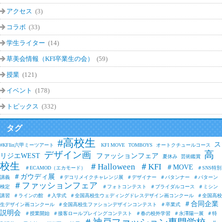
アクセス
(3)
コラボ
(33)
学生ライター
(14)
草美会情報（KFI卒業生の会）
(59)
授業
(121)
イベント
(178)
トピックス
(332)
タグ
#高校生
ス
#KFIin六甲ミーツアート
KFI MOVE
TOMBOYS
オートクチュールコース
高
デザイン画
リジエWEST
ファッションフェア
夏休み
芸術鑑賞
校生
＃Halloween
＃KFI
＃MOVE
＃ECAMOD（エカモード）
＃SNS特別
＃ガウディ展
講義
＃デコリメイクチャレンジ展
＃デザイナー
＃パタンナー
＃パターン
＃ファッションフェア
検定
＃フォトコンテスト
＃ブライダルコース
＃ミシン
講習
＃ラインの館
＃入学式
＃全国高校生ウェディングドレスデザイン画コンクール
＃全国高校
＃合同企業
生デザイン画コンクール
＃全国高校生ファションデザインコンテスト
＃卒業式
説明会
＃授業開始
＃接客ロールプレイングコンテスト
＃春の校外学習
＃永澤陽一展
＃特