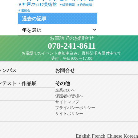
＃神戸ﾌｧｯｼｮﾝ美術館
＃繊研新聞
＃透過刺繡
＃運動会
過去の記事
お電話でのお問合せ
078-241-8611
お電話でのイベント参加申込み、資料請求も受付中です
受付：平日9:00～17:00
ャンパス
お問合せ
ンテスト・作品展
その他
企業の方へ
保護者の皆様へ
サイトマップ
プライバシーポリシー
サイトポリシー
English
French
Chinese
Korean