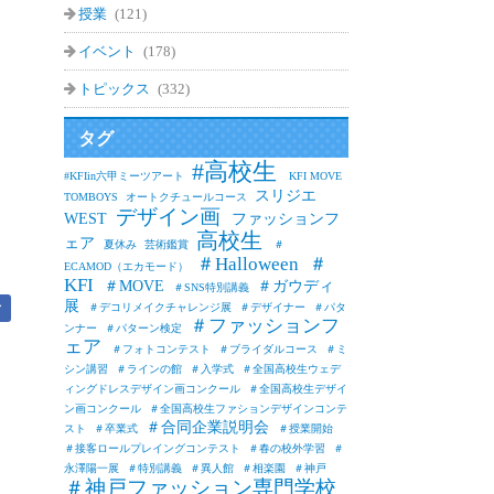
授業
(121)
イベント
(178)
トピックス
(332)
タグ
#高校生
#KFIin六甲ミーツアート
KFI MOVE
スリジエ
TOMBOYS
オートクチュールコース
デザイン画
WEST
ファッションフ
高校生
ェア
夏休み
芸術鑑賞
＃
＃Halloween
＃
ECAMOD（エカモード）
KFI
＃MOVE
＃ガウディ
＃SNS特別講義
展
＃デコリメイクチャレンジ展
＃デザイナー
＃パタ
ア
＃ファッションフ
ンナー
＃パターン検定
ェア
＃フォトコンテスト
＃ブライダルコース
＃ミ
シン講習
＃ラインの館
＃入学式
＃全国高校生ウェデ
ィングドレスデザイン画コンクール
＃全国高校生デザイ
ン画コンクール
＃全国高校生ファションデザインコンテ
＃合同企業説明会
スト
＃卒業式
＃授業開始
＃接客ロールプレイングコンテスト
＃春の校外学習
＃
永澤陽一展
＃特別講義
＃異人館
＃相楽園
＃神戸
＃神戸ファッション専門学校