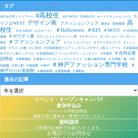
タグ
#高校生
ス
#KFIin六甲ミーツアート
KFI MOVE
TOMBOYS
オートクチュールコース
高
デザイン画
リジエWEST
ファッションフェア
夏休み
芸術鑑賞
校生
＃Halloween
＃KFI
＃MOVE
＃ECAMOD（エカモード）
＃SNS特別
＃ガウディ展
講義
＃デコリメイクチャレンジ展
＃デザイナー
＃パタンナー
＃パターン
＃ファッションフェア
検定
＃フォトコンテスト
＃ブライダルコース
＃ミシン
講習
＃ラインの館
＃入学式
＃全国高校生ウェディングドレスデザイン画コンクール
＃全国高校
＃合同企業
生デザイン画コンクール
＃全国高校生ファションデザインコンテスト
＃卒業式
説明会
＃授業開始
＃接客ロールプレイングコンテスト
＃春の校外学習
＃永澤陽一展
＃特
＃神戸ファッション専門学校
＃
別講義
＃異人館
＃相楽園
＃神戸
神戸ﾌｧｯｼｮﾝ美術館
＃繊研新聞
＃透過刺繡
＃運動会
過去の記事
イベント・オープンキャンパス
参加申込み
イベントや学校説明会、
体験入学に参加をご希望の方はこちら！
資料請求
入学案内を無料でお届けいたします。
お電話でのお問合せ