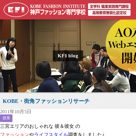
KFI blog
KOBE・街角ファッションリサーチ
2011年10月5日
授業
三宮エリアのおしゃれな 彼＆彼女 の
ファッション
や
ライフスタイル
調査をしました♪