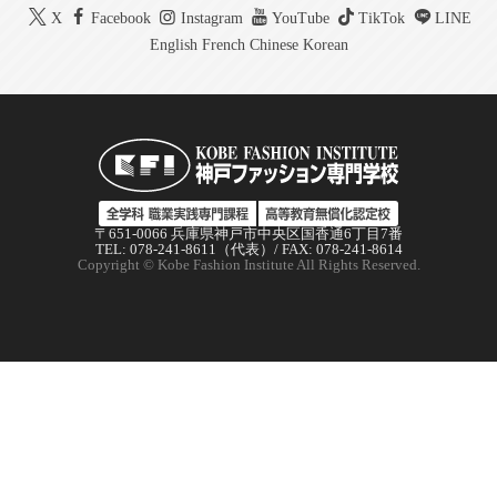
X
Facebook
Instagram
YouTube
TikTok
LINE
English
French
Chinese
Korean
〒651-0066 兵庫県神戸市中央区国香通6丁目7番
TEL: 078-241-8611（代表）/ FAX: 078-241-8614
Copyright © Kobe Fashion Institute All Rights Reserved.