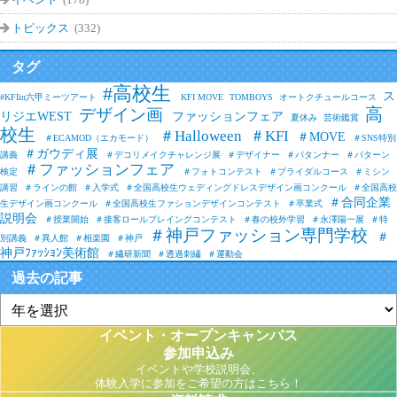
トピックス
(332)
タグ
#高校生
ス
#KFIin六甲ミーツアート
KFI MOVE
TOMBOYS
オートクチュールコース
高
デザイン画
リジエWEST
ファッションフェア
夏休み
芸術鑑賞
校生
＃Halloween
＃KFI
＃MOVE
＃ECAMOD（エカモード）
＃SNS特別
＃ガウディ展
講義
＃デコリメイクチャレンジ展
＃デザイナー
＃パタンナー
＃パターン
＃ファッションフェア
検定
＃フォトコンテスト
＃ブライダルコース
＃ミシン
講習
＃ラインの館
＃入学式
＃全国高校生ウェディングドレスデザイン画コンクール
＃全国高校
＃合同企業
生デザイン画コンクール
＃全国高校生ファションデザインコンテスト
＃卒業式
説明会
＃授業開始
＃接客ロールプレイングコンテスト
＃春の校外学習
＃永澤陽一展
＃特
＃神戸ファッション専門学校
＃
別講義
＃異人館
＃相楽園
＃神戸
神戸ﾌｧｯｼｮﾝ美術館
＃繊研新聞
＃透過刺繡
＃運動会
過去の記事
イベント・オープンキャンパス
参加申込み
イベントや学校説明会、
体験入学に参加をご希望の方はこちら！