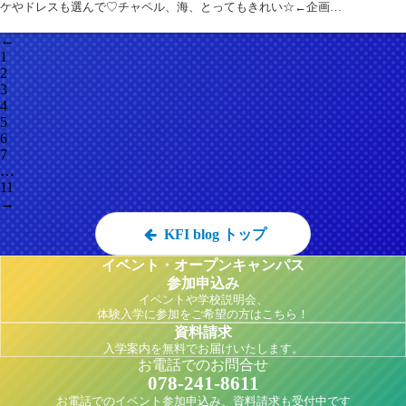
ケやドレスも選んで♡チャペル、海、とってもきれい☆←企画…
←
1
2
3
4
5
6
7
…
11
→
KFI blog トップ
イベント・オープンキャンパス
参加申込み
イベントや学校説明会、
体験入学に参加をご希望の方はこちら！
資料請求
入学案内を無料でお届けいたします。
お電話でのお問合せ
078-241-8611
お電話でのイベント参加申込み、資料請求も受付中です