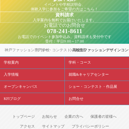
イベントや学校説明会、
体験入学に参加をご希望の方はこちら！
資料請求
入学案内を無料でお届けいたします。
お電話でのお問合せ
078-241-8611
お電話でのイベント参加申込み、資料請求も受付中です
受付：平日9:00～17:00
神戸ファッション専門学校
ショー・コンテスト・作品展
高校生ファッションデザインコンテス
学校案内
学科・コース
入学情報
就職&キャリアセンター
オープンキャンパス
ショー・コンテスト・作品展
KFIブログ
お問合せ
トップページ
お知らせ
企業の方へ
保護者の皆様へ
アクセス
サイトマップ
プライバシーポリシー