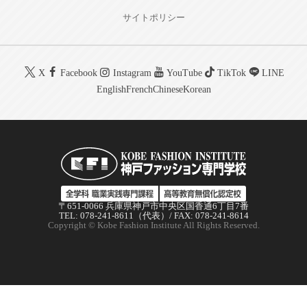
サイトポリシー
X
Facebook
Instagram
YouTube
TikTok
LINE
English
French
Chinese
Korean
〒651-0066 兵庫県神戸市中央区国香通6丁目7番
TEL: 078-241-8611（代表）/ FAX: 078-241-8614
Copyright © Kobe Fashion Institute All Rights Reserved.