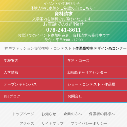
イベントや学校説明会、
体験入学に参加をご希望の方はこちら！
資料請求
入学案内を無料でお届けいたします。
お電話でのお問合せ
078-241-8611
お電話でのイベント参加申込み、資料請求も受付中です
受付：平日9:00～17:00
神戸ファッション専門学校
ショー・コンテスト・作品展
全国高校生デザイン画コンクール 
学校案内
学科・コース
入学情報
就職&キャリアセンター
オープンキャンパス
ショー・コンテスト・作品展
KFIブログ
お問合せ
トップページ
お知らせ
企業の方へ
保護者の皆様へ
アクセス
サイトマップ
プライバシーポリシー