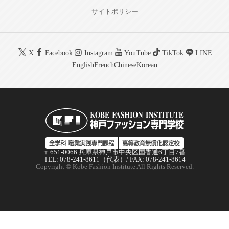
サイトポリシー
X
Facebook
Instagram
YouTube
TikTok
LINE
English
French
Chinese
Korean
〒651-0066 兵庫県神戸市中央区国香通6丁目7番
TEL: 078-241-8611（代表）/ FAX: 078-241-8614
Copyright © Kobe Fashion Institute All Rights Reserved.