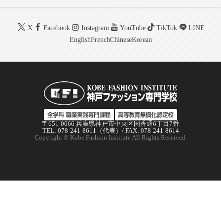
X
Facebook
Instagram
YouTube
TikTok
LINE
English
French
Chinese
Korean
〒651-0066 兵庫県神戸市中央区国香通6丁目7番
TEL: 078-241-8611（代表）/ FAX: 078-241-8614
Copyright © Kobe Fashion Institute All Rights Reserved.