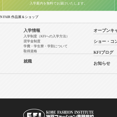
入学案内を無料でお届けいたします。
HION FAIR 作品展＆ショップ
入学情報
オープンキ
入学制度（KFIへの入学方法）
奨学金制度
ショー・コ
学費・学生寮・学割について
取得資格
KFIブログ
就職
お知らせ