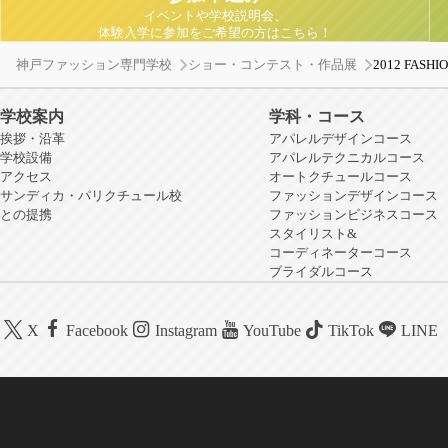
イベントや学校説明会、
体験入学に参加をご希望の方はこちら！
神戸ファッション専門学校
ショー・コンテスト・作品展
2012 FAS
学校案内
学科・コース
挨拶・沿革
アパレルデザインコース
学校設備
アパレルテクニカルコース
アクセス
オートクチュールコース
サンディカ・パリクチュール校
ファッションデザインコース
との提携
ファッションビジネスコース
スタイリスト&
コーディネーターコース
ブライダルコース
X
Facebook
Instagram
YouTube
TikTok
LINE