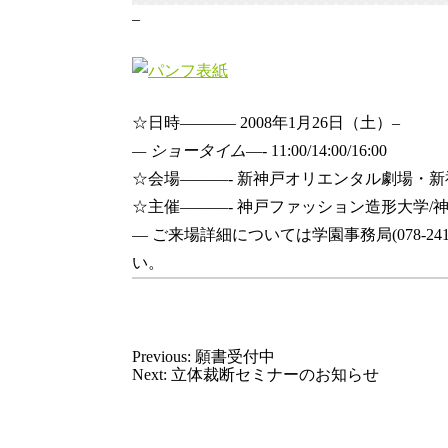
–
☆日時———– 2008年1月26日（土）–
— ショータイム
—- 11:00/14:00/16:00
☆会場———- 新神戸オリエンタル劇場・新
☆主催———- 神戸ファッション造形大学/
— ご来場詳細については学園事務局(078-2
い。
Previous:
願書受付中
Next:
立体裁断セミナーのお知らせ