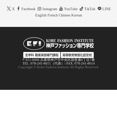
X
Facebook
Instagram
YouTube
TikTok
LINE
English
French
Chinese
Korean
〒651-0066 兵庫県神戸市中央区国香通6丁目7番
TEL: 078-241-8611（代表）/ FAX: 078-241-8614
Copyright © Kobe Fashion Institute All Rights Reserved.