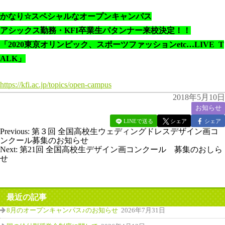
かなり
☆
スペシャルなオープンキャンパス
アシックス勤務・
KFI
卒業生パタンナー来校決定！！
「2020
東京オリンピック、スポーツファッション
etc…LIVE T
ALK」
https://kfi.ac.jp/topics/open-campus
2018年5月10日
お知らせ
LINEで送る
シェア
シェア
Previous:
第３回 全国高校生ウェディングドレスデザイン画コ
ンクール募集のお知らせ
Next:
第21回 全国高校生デザイン画コンクール 募集のおしら
せ
最近の記事
8月のオープンキャンパス♪のお知らせ
2026年7月31日