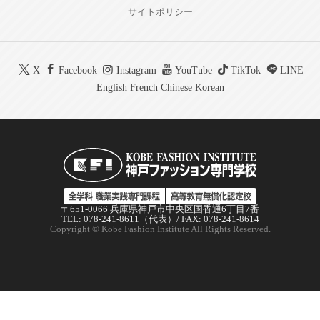
サイトポリシー
X
Facebook
Instagram
YouTube
TikTok
LINE
English
French
Chinese
Korean
〒651-0066 兵庫県神戸市中央区国香通6丁目7番
TEL: 078-241-8611（代表）/ FAX: 078-241-8614
Copyright © Kobe Fashion Institute All Rights Reserved.