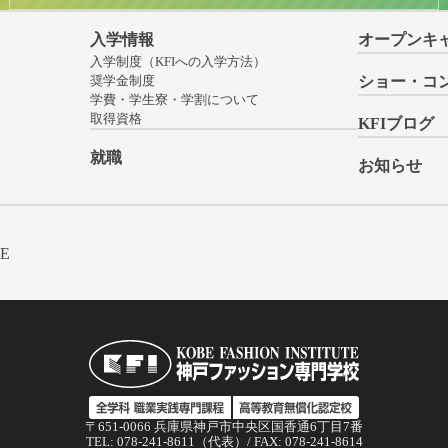
入学情報
オープンキ
入学制度（KFIへの入学方法）
奨学金制度
ショー・コ
学費・学生寮・学割について
取得資格
KFIブログ
就職
お知らせ
NE
〒651-0066 兵庫県神戸市中央区国香通6丁目7番
TEL: 078-241-8611（代表）/ FAX: 078-241-8614