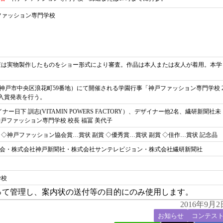
ファッション専門学校
査は実物製作したものをショー形式により審査。作品は本人または友人が着用。本学
庫県神戸市中央区浪花町59番地）にて開催される学園行事「神戸ファッション専門学校 
び入賞発表を行う。
日下 訓志(VITAMIN POWERS FACTORY）、デザイナー他2名、繊研新聞社未
戸ファッション専門学校 校長 福冨 美代子
 ◇神戸ファッション協会賞…賞状 副賞 ◇優秀賞…賞状 副賞 ◇佳作…賞状 記念品
協会・株式会社神戸新聞社・株式会社サンテレビジョン・株式会社繊研新聞社
学校
って管理し、案内状の送付等の目的にのみ使用します。
2016年9月2
お知らせ
コンテス