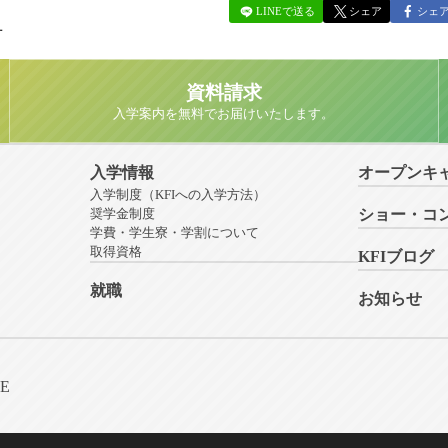
LINEで送る
シェア
シェ
せ
資料請求
入学案内を無料でお届けいたします。
入学情報
オープンキ
入学制度（KFIへの入学方法）
奨学金制度
ショー・コ
学費・学生寮・学割について
取得資格
KFIブログ
就職
お知らせ
NE