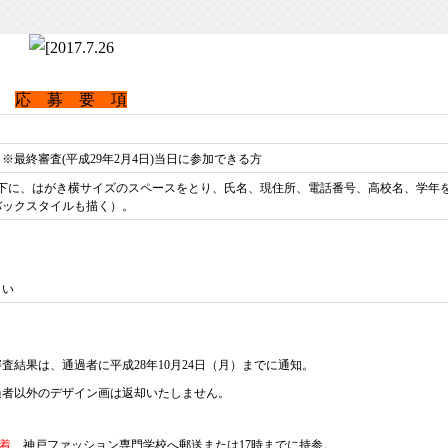
応 募 要 項
最終審査(平成29年2月4日)当日に参加できる方
用。裏面下に、はがき横サイズのスペースをとり、氏名、現住所、電話番号、高校名、学年
バックスタイルも描く）。
さい
結果は、通過者に平成28年10月24日（月）までに通知。
過者以外のデザイン画は返却いたしません。
必着
神戸ファッション専門学校へ郵送または17時までに持参。