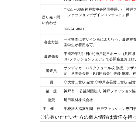
〒651－0066 神戸市中央区国香通6-7
神戸
「ファッションデザインコンテスト」係
送り先・問
い合わせ
078-241-8611
一次審査はデザイン画により行う。最終審
審査方法
園学生が着用も可。
平成29年2月4日(土)神戸朝日ホール（兵
最終発表
017ファッションフェア」で公開審査およ
サンディカ・パリクチュール校 教授、デザイナー
審査員
定、草美会会長（KFI同窓会）佐藤 悦枝、神
賞
◇大賞…賞状 副賞 ◇神戸市長賞…賞状 副賞
後 援
神戸市 ・公益財団法人 神戸ファッション
協賛
尾田教材株式会社
主 催
学校法人福冨学園 神戸ファッション専門
ご応募いただいた方の個人情報は責任を持