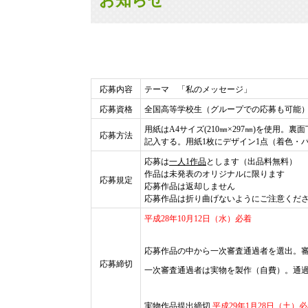
お知らせ
応募内容
テーマ 「私のメッセージ」
応募資格
全国高等学校生（グループでの応募も可能）※
用紙はA4サイズ(210㎜×297㎜)を使
応募方法
記入する。用紙1枚にデザイン1点（着色・
応募は
一人1作品
とします（出品料無料）
作品は未発表のオリジナルに限ります
応募規定
応募作品は返却しません
応募作品は折り曲げないようにご注意くだ
平成28年10月12日（水）必着
応募作品の中から一次審査通過者を選出。審査
応募締切
一次審査通過者は実物を製作（自費）。通
実物作品提出締切
平成29年1月28日（土）